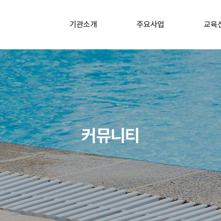
기관소개
주요사업
교육
소개
구조 및 응급처치교육
어린이놀
안전관리
회장인사말
교직원 대상 직무연수
교직원 대상
응급처치
연혁
어린이놀이시설
안전관리자 교육
해양경찰청 
조직도
사전
커뮤니티
수상안전 교육
오시는길
수상안전
분야별 전문가 양성교육
분야별 전문
꿈길(교육부)
특수분야 
자원봉사 1365
자율