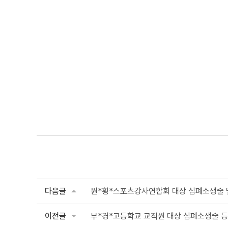
다음글
원*횡*스포츠강사연합회 대상 심폐소생술 
이전글
부*경*고등학교 교직원 대상 심폐소생술 등