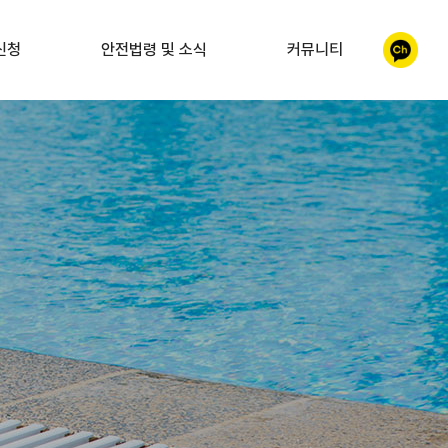
신청
안전법령 및 소식
커뮤니티
이시설
안전법령 및 소식
갤러리
자 교육
자주찾는질문
 구조 및
 교육
MOU체결, 인증 및
지정서 내역
수사구조사
교육
 교육
가 양성교육
직무연수
연수