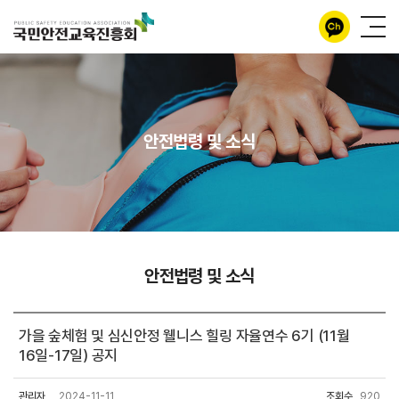
안전법령 및 소식
안전법령 및 소식
가을 숲체험 및 심신안정 웰니스 힐링 자율연수 6기 (11월
16일-17일) 공지
관리자
2024-11-11
조회수
920