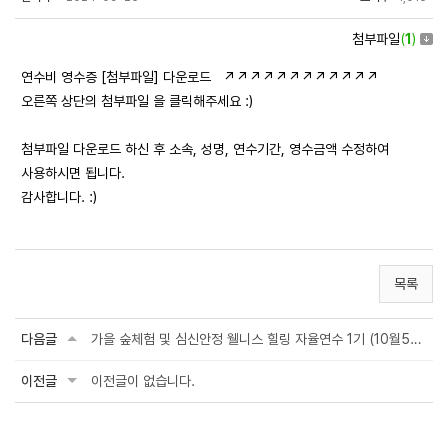
첨부파일
(
1
)
연수비 영수증 [첨부파일] 다운로드 ↗↗↗↗↗↗↗↗↗↗↗↗
오른쪽 상단의 첨부파일 을 클릭해주세요 :)
첨부파일 다운로드 하신 후 소속, 성명, 연수기간, 영수금액 수정하여
사용하시면 됩니다.
감사합니다. :)
목록
다음글
가을 숲체험 및 심신안정 웰니스 힐링 자율연수 1기 (10월5일-10월6일) 공지
이전글
이전글이 없습니다.