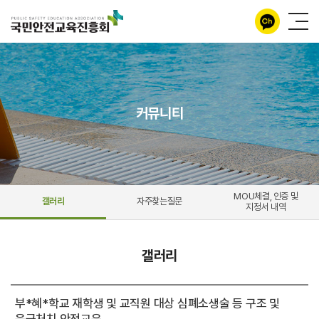
커뮤니티
MOU체결, 인증 및
갤러리
자주찾는질문
지정서 내역
갤러리
부*혜*학교 재학생 및 교직원 대상 심폐소생술 등 구조 및