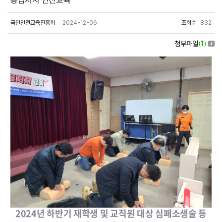
응급처치 안전교육
국민안전교육진흥회
2024-12-06
조회수
832
첨부파일
(
1
)
2024년 하반기 재학생 및 교직원 대상 심폐소생술 등