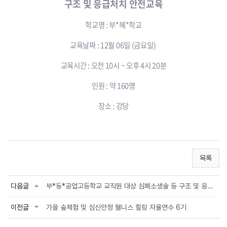
구조 및 응급처치 안전교육
학교명 : 부*혜*학교
교육날짜 : 12월 06일 (금요일)
교육시간 : 오전 10시 ~ 오후 4시 20분
인원 : 약 160명
장소 : 강당
목록
다음글
부*동*공업고등학교 교직원 대상 심폐소생술 등 구조 및 응급처치 안전교육
이전글
가을 숲체험 및 심신안정 웰니스 힐링 자율연수 6기