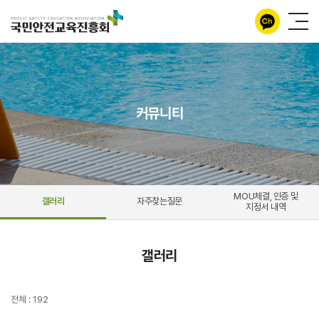
커뮤니티
MOU체결, 인증 및
갤러리
자주찾는질문
지정서 내역
갤러리
전체 : 192