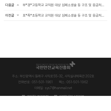
다음글
부*경*고등학교 교직원 대상 심폐소생술 등 구조 및 응급처치 안전교육
이전글
포*죽*초등학교 교직원 대상 심폐소생술 등 구조 및 응급처치 안전교육
주소 : 부산광역시 동래구 사직로 55-32, 사직실내체육관 202호
전화번호 : 051-501-1961
팩스 : 051-501-1962
이메일 : sys7@hanmail.net
개인정보처리방침
이메일 무단수집거부
COPYRIGHT 2023ⓒ 국민안전교육진흥회. ALL RIGHTS RESERVED.
Designed by