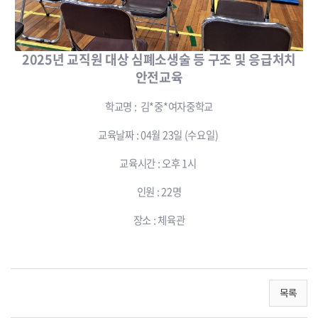
2025년 교직원 대상 심폐소생술 등 구조 및 응급처치
안전교육
학교명 : 김*중*여자중학교
교육날짜 : 04월 23일 (수요일)
교육시간 : 오후 1시
인원 : 22명
장소 : 체육관
목록