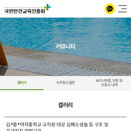
커뮤니티
MOU체결, 인증 및
갤러리
자주찾는질문
지정서 내역
갤러리
김*중*여자중학교 교직원 대상 심폐소생술 등 구조 및