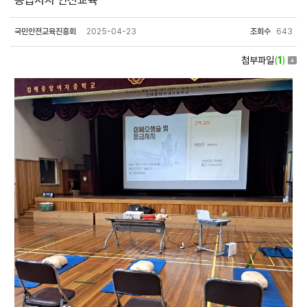
응급처치 안전교육
국민안전교육진흥회
2025-04-23
조회수
643
첨부파일
(
1
)