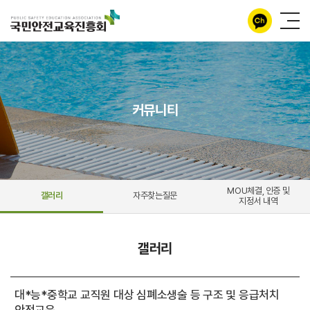
커뮤니티
MOU체결, 인증 및
갤러리
자주찾는질문
지정서 내역
갤러리
대*능*중학교 교직원 대상 심폐소생술 등 구조 및 응급처치