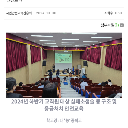
안전교육
국민안전교육진흥회
2024-10-08
조회수
860
첨부파일
(
1
)
2024년 하반기 교직원 대상 심폐소생술 등 구조 및
응급처치 안전교육
학교명 : 대*능*중학교