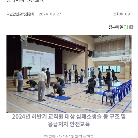
응급처치 안전교육
국민안전교육진흥회
2024-09-27
조회수
891
첨부파일
(
1
)
2024년 하반기 교직원 대상 심폐소생술 등 구조 및
응급처치 안전교육
학교명 : 대*송*여자고등학교