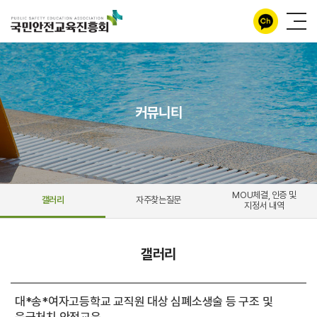
커뮤니티
MOU체결, 인증 및
갤러리
자주찾는질문
지정서 내역
갤러리
대*송*여자고등학교 교직원 대상 심폐소생술 등 구조 및