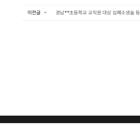
이전글
경남**초등학교 교직원 대상 심폐소생술 등