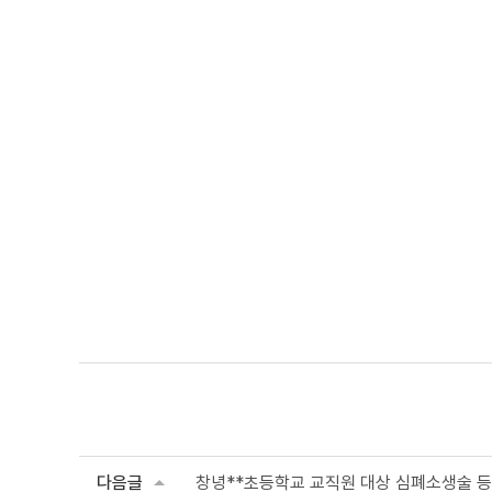
다음글
창녕**초등학교 교직원 대상 심폐소생술 등