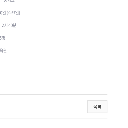
녕**중학교
00일 (수요일)
 2시 40분
15명
체육관
목록