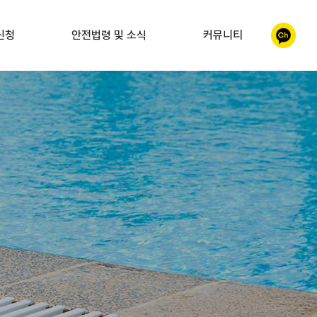
신청
안전법령 및 소식
커뮤니티
이시설
안전법령 및 소식
갤러리
자 교육
자주찾는질문
 구조 및
 교육
MOU체결, 인증 및
지정서 내역
수사구조사
교육
 교육
가 양성교육
직무연수
연수