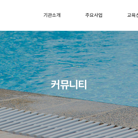
기관소개
주요사업
교육
소개
구조 및 응급처치교육
어린이놀
안전관리
회장인사말
교직원 대상 직무연수
교직원 대상
응급처치
연혁
어린이놀이시설
안전관리자 교육
해양경찰청 
조직도
사전
커뮤니티
수상안전 교육
오시는길
수상안전
분야별 전문가 양성교육
분야별 전문
꿈길(교육부)
특수분야 
자원봉사 1365
자율