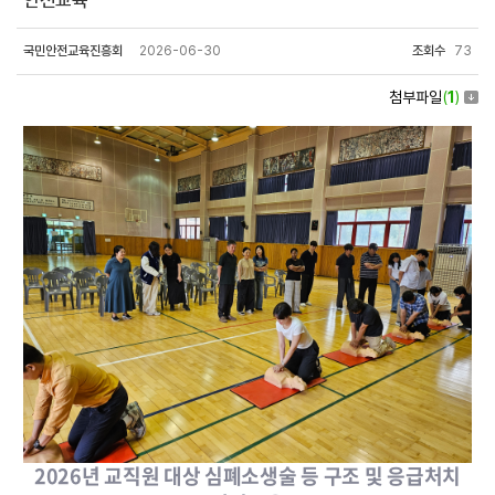
안전교육
국민안전교육진흥회
2026-06-30
조회수
73
첨부파일
(
1
)
2026년 교직원 대상 심폐소생술 등 구조 및 응급처치