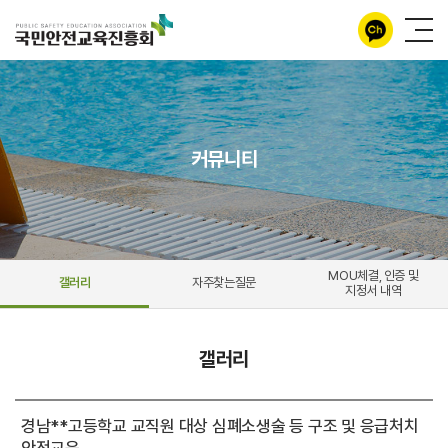
커뮤니티
MOU체결, 인증 및
갤러리
자주찾는질문
지정서 내역
갤러리
경남**고등학교 교직원 대상 심폐소생술 등 구조 및 응급처치