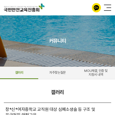
커뮤니티
MOU체결, 인증 및
갤러리
자주찾는질문
지정서 내역
갤러리
창*신*여자중학교 교직원 대상 심폐소생술 등 구조 및